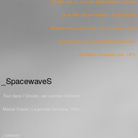
Et dès lors, je me suis baigné dans le Poème
De la Mer, infusé d'astres, et lactescent,
Dévorant les azurs verts ; où, flottaison blême
Et ravie, un noyé pensif parfois descend ;
Rimbaud, Le bateau ivre, 1871
.
_SpacewaveS
‘
’Tout dans l’Univers, est comme l’Univers’’
Marcel Granet, La pensée chinoise, 1934.
_contexte