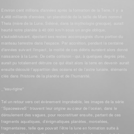
Environ cent millions d'années après la formation de la Terre, il y a
4,468 milliards d'années, un planétoïde de la taille de Mars nommé
Theia (mère de la Lune, Séléné, dans la mythologie grecque), aurait
heurté notre planète à 40 000 km/h sous un angle oblique,
s'autodétruisant, éjectant ses restes accompagnés d'une portion du
manteau terrestre dans l'espace. Par accrétion, pendant la centaine
d'années suivant l'impact, la moitié de ces débris auraient alors donné
naissance à la Lune. De cette collision - qui, à quelques degrés près,
aurait pu totalement détruire ce qui était alors la terre en devenir- aurait
ensuite découlé l’apparition des océans et de l’astre lunaire, éléments
clés dans l'histoire de la planète et de l’humanité.
_''eau-rigine''
Tel un retour vers cet évènement improbable, les images de la série
‘’SpacewaveS’’ trouvent leur origine au cœur de l’océan, dans le
déroulement des vagues, pour reconstituer ensuite, partant de ces
fragments aquatiques, d’énigmatiques planètes, morcelées,
fragmentaires, telle que pouvait l’être la lune en formation suite à