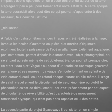
l’impact : débris éparpillés en un disque très étendu autour de la terre,
s’agrégeant peu à peu pour former enfin notre satellite. A cette époque
la terre possédait alors peut-être ce qui pourrait s’apparenter à des
anneaux, tels ceux de Saturne.
_réalisation
A l’aide d’un caisson étanche, ces images ont été réalisées à la nage,
lorsque les houles d’automne couplées aux marées d’équinoxe,
expriment toute la puissance de l’océan atlantique. L'élément aquatique,
par l'immersion, permet d'abolir la distance avec l'objet photographié, en
se situant au sein même de cet objet-matière, on pourrait presque dire,
en étant l''eau-bjet'' Vague : au coeur d’un tourbillon cosmique gouverné
par la lune et ses marées. La vague s'enroule formant un cylindre de
vide autour duquel l'eau se refond chaque instant en elle-même. Il s'agit
de saisir visuellement le déroulement de ce phénomène ou plutôt le
phénomène qu'est ce déroulement, car c'est précisément par cet aspect
de circularité, de réversibilité qu‘est caractérisé ce mouvement
rotationnel atypique, qui n'est pas sans rappeler celui des astres.
La seconde partie du projet SpacewaveS consiste, en un simple