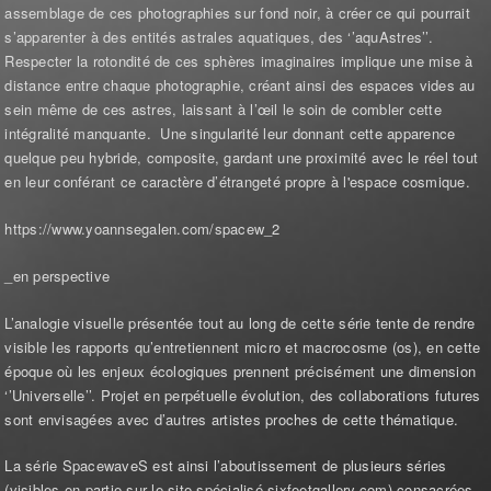
assemblage de ces photographies sur fond noir, à créer ce qui pourrait
s’apparenter à des entités astrales aquatiques, des ‘’aquAstres’’.
Respecter la rotondité de ces sphères imaginaires implique une mise à
distance entre chaque photographie, créant ainsi des espaces vides au
sein même de ces astres, laissant à l’œil le soin de combler cette
intégralité manquante. Une singularité leur donnant cette apparence
quelque peu hybride, composite, gardant une proximité avec le réel tout
en leur conférant ce caractère d’étrangeté propre à l'espace cosmique.
https://www.yoannsegalen.com/spacew_2
_en perspective
L’analogie visuelle présentée tout au long de cette série tente de rendre
visible les rapports qu’entretiennent micro et macrocosme (os), en cette
époque où les enjeux écologiques prennent précisément une dimension
‘’Universelle’’. Projet en perpétuelle évolution, des collaborations futures
sont envisagées avec d’autres artistes proches de cette thématique.
La série SpacewaveS est ainsi l’aboutissement de plusieurs séries
(visibles en partie sur le site spécialisé sixfeetgallery.com) consacrées