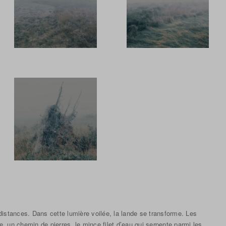
distances. Dans cette lumière voilée, la lande se transforme. Les
re, un chemin de pierres, le mince filet d’eau qui serpente parmi les