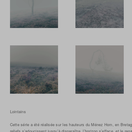
Lointains
Cette série a été réalisée sur les hauteurs du Ménez Hom, en Bretagn
reliefs s’adoucissent jusqu’à disparaître, l’horizon s’efface, et le r