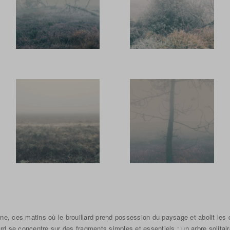
e, ces matins où le brouillard prend possession du paysage et abolit les 
egard se concentre sur des fragments simples et essentiels : un arbre solitai