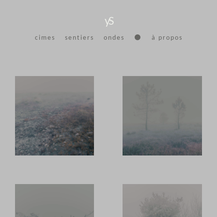
yS
cimes
sentiers
ondes
⚫
à propos